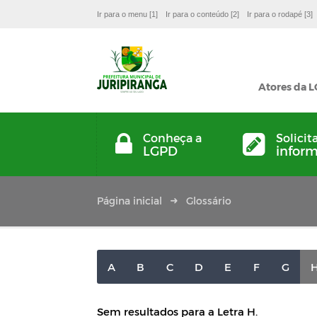
Ir para o menu [1]
Ir para o conteúdo [2]
Ir para o rodapé [3]
Atores da 
Conheça a
Solicit
LGPD
infor
Página inicial
Glossário
A
B
C
D
E
F
G
Sem resultados para a Letra H.