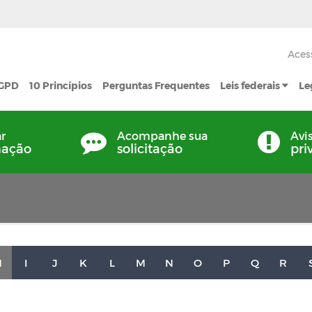
Aces
LGPD
10 Princípios
Perguntas Frequentes
Leis federais
Le
ar
Acompanhe sua
Avi
mação
solicitação
pri
H
I
J
K
L
M
N
O
P
Q
R