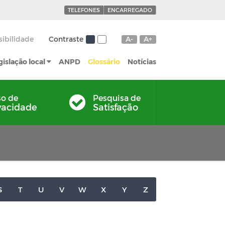
TELEFONES
ENCARREGADO
sibilidade
Contraste
A-
A+
gislação local
ANPD
Glossário
Notícias
so de
Pesquisa de
vacidade
Satisfação
S
T
U
V
W
X
Y
Z