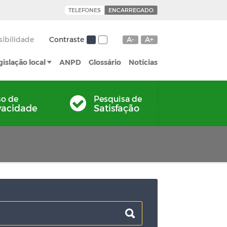
TELEFONES
ENCARREGADO
sibilidade
Contraste
A-
A+
gislação local
ANPD
Glossário
Notícias
so de
Pesquisa de
vacidade
Satisfação