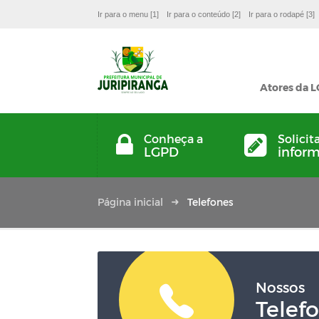
Ir para o menu [1]
Ir para o conteúdo [2]
Ir para o rodapé [3]
Atores da 
Conheça a
Solicit
LGPD
infor
Página inicial
Telefones
Nossos
Telef