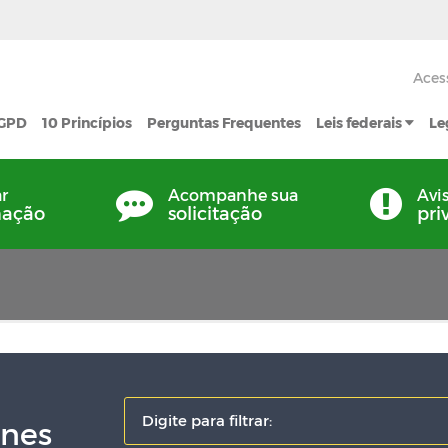
Aces
LGPD
10 Princípios
Perguntas Frequentes
Leis federais
Le
ar
Acompanhe sua
Avi
mação
solicitação
pri
ones