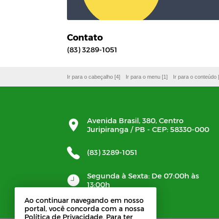
Contato
(83) 3289-1051
Ir para o cabeçalho [4]
Ir para o menu [1]
Ir para o conteúdo 
Avenida Brasil, 380, Centro
Juripiranga / PB - CEP: 58330-000
(83) 3289-1051
Segunda à Sexta: De 07:00h às
13:00h
Ao continuar navegando em nosso
portal, você concorda com a nossa
Política de Privacidade. Para ter