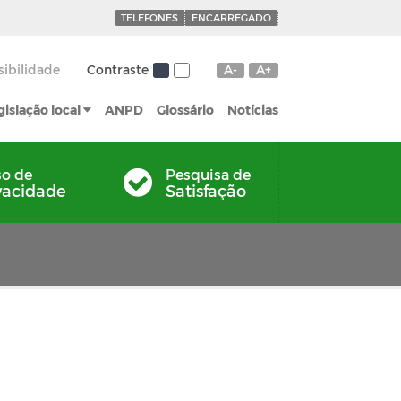
TELEFONES
ENCARREGADO
sibilidade
Contraste
A-
A+
gislação local
ANPD
Glossário
Notícias
so de
Pesquisa de
vacidade
Satisfação