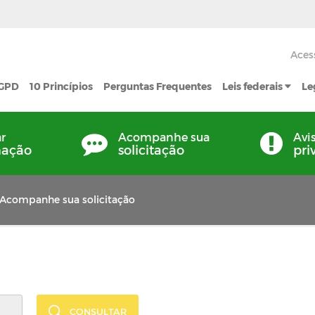
Aces
LGPD
10 Princípios
Perguntas Frequentes
Leis federais
Le
ar
Acompanhe sua
Avi
mação
solicitação
pri
Acompanhe sua solicitação
CONSULTAR