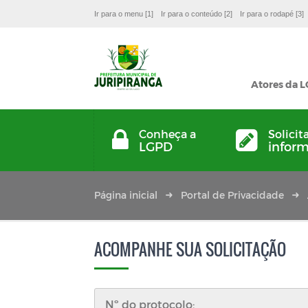
Ir para o menu [1]
Ir para o conteúdo [2]
Ir para o rodapé [3]
Atores da 
Conheça a
Solicit
LGPD
infor
Página inicial
Portal de Privacidade
ACOMPANHE SUA SOLICITAÇÃO