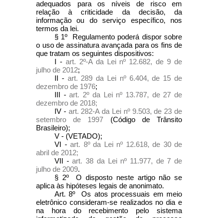
adequados para os níveis de risco em
relação à criticidade da decisão, da
informação ou do serviço específico, nos
termos da lei.
§ 1º Regulamento poderá dispor sobre
o uso de assinatura avançada para os fins de
que tratam os seguintes dispositivos:
I -
art. 2º-A da Lei nº 12.682, de 9 de
julho de 2012
;
II -
art. 289 da Lei nº 6.404, de 15 de
dezembro de 1976
;
III -
art. 2º da Lei nº 13.787, de 27 de
dezembro de 2018;
IV -
art. 282-A da Lei nº 9.503, de 23 de
setembro de 1997
(Código de Trânsito
Brasileiro);
V - (VETADO);
VI -
art. 8º da Lei nº 12.618, de 30 de
abril de 2012;
VII -
art. 38 da Lei nº 11.977, de 7 de
julho de 2009
.
§ 2º O disposto neste artigo não se
aplica às hipóteses legais de anonimato.
Art. 8º Os atos processuais em meio
eletrônico consideram-se realizados no dia e
na hora do recebimento pelo sistema