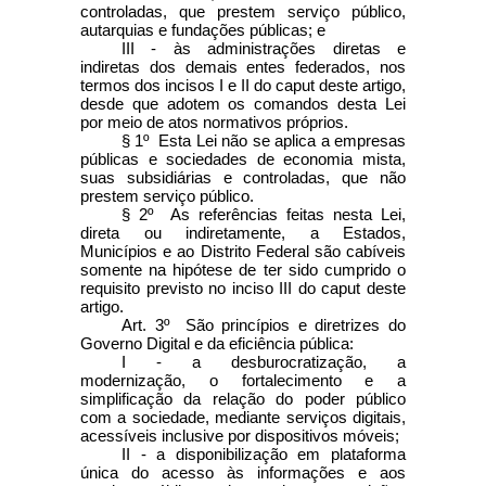
controladas, que prestem serviço público,
autarquias e fundações públicas; e
III - às administrações diretas e
indiretas dos demais entes federados, nos
termos dos incisos I e II do
caput
deste artigo,
desde que adotem os comandos desta Lei
por meio de atos normativos próprios.
§ 1º Esta Lei não se aplica a empresas
públicas e sociedades de economia mista,
suas subsidiárias e controladas, que não
prestem serviço público.
§ 2º As referências feitas nesta Lei,
direta ou indiretamente, a Estados,
Municípios e ao Distrito Federal são cabíveis
somente na hipótese de ter sido cumprido o
requisito previsto no inciso III do
caput
deste
artigo.
Art. 3º São princípios e diretrizes do
Governo Digital e da eficiência pública:
I - a desburocratização, a
modernização, o fortalecimento e a
simplificação da relação do poder público
com a sociedade, mediante serviços digitais,
acessíveis inclusive por dispositivos móveis;
II - a disponibilização em plataforma
única do acesso às informações e aos