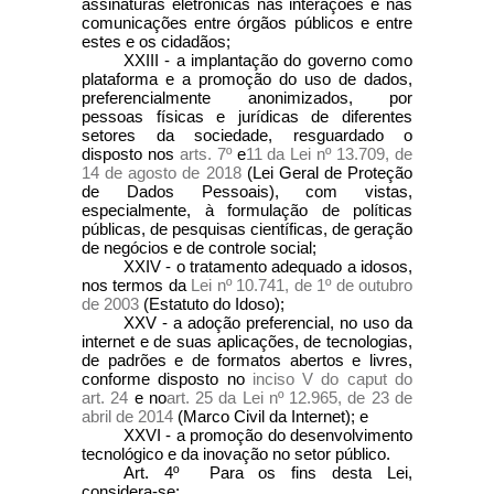
assinaturas eletrônicas nas interações e nas
comunicações entre órgãos públicos e entre
estes e os cidadãos;
XXIII - a implantação do governo como
plataforma e a promoção do uso de dados,
preferencialmente anonimizados, por
pessoas físicas e jurídicas de diferentes
setores da sociedade, resguardado o
disposto nos
arts. 7º
e
11 da Lei nº 13.709, de
14 de agosto de 2018
(Lei Geral de Proteção
de Dados Pessoais), com vistas,
especialmente, à formulação de políticas
públicas, de pesquisas científicas, de geração
de negócios e de controle social;
XXIV - o tratamento adequado a idosos,
nos termos da
Lei nº 10.741, de 1º de outubro
de 2003
(Estatuto do Idoso);
XXV - a adoção preferencial, no uso da
internet e de suas aplicações, de tecnologias,
de padrões e de formatos abertos e livres,
conforme disposto no
inciso V do caput do
art. 24
e no
art. 25 da Lei nº 12.965, de 23 de
abril de 2014
(Marco Civil da Internet); e
XXVI - a promoção do desenvolvimento
tecnológico e da inovação no setor público.
Art. 4º Para os fins desta Lei,
considera-se: