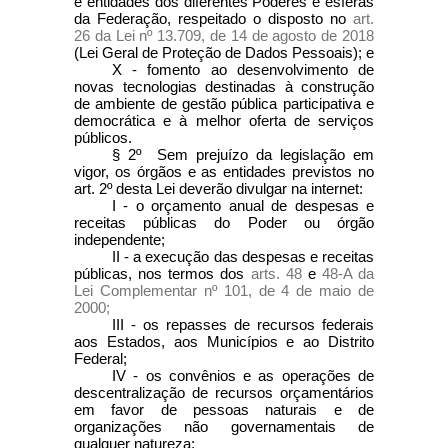
e entidades dos diferentes Poderes e esferas
da Federação, respeitado o disposto no
art.
26 da Lei nº 13.709, de 14 de agosto de 2018
(Lei Geral de Proteção de Dados Pessoais); e
X - fomento ao desenvolvimento de
novas tecnologias destinadas à construção
de ambiente de gestão pública participativa e
democrática e à melhor oferta de serviços
públicos.
§ 2º Sem prejuízo da legislação em
vigor, os órgãos e as entidades previstos no
art. 2º desta Lei deverão divulgar na internet:
I - o orçamento anual de despesas e
receitas públicas do Poder ou órgão
independente;
II - a execução das despesas e receitas
públicas, nos termos dos
arts. 48
e
48-A da
Lei Complementar nº 101, de 4 de maio de
2000;
III - os repasses de recursos federais
aos Estados, aos Municípios e ao Distrito
Federal;
IV - os convênios e as operações de
descentralização de recursos orçamentários
em favor de pessoas naturais e de
organizações não governamentais de
qualquer natureza;